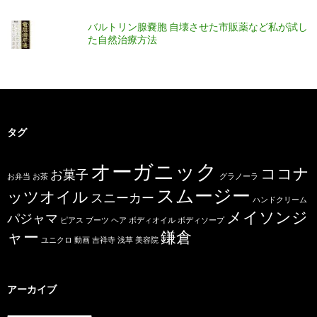
バルトリン腺嚢胞 自壊させた市販薬など私が試し
た自然治療方法
タグ
オーガニック
ココナ
お菓子
お弁当
お茶
グラノーラ
スムージー
ッツオイル
スニーカー
ハンドクリーム
メイソンジ
パジャマ
ピアス
ブーツ
ヘア
ボディオイル
ボディソープ
ャー
鎌倉
ユニクロ
動画
吉祥寺
浅草
美容院
アーカイブ