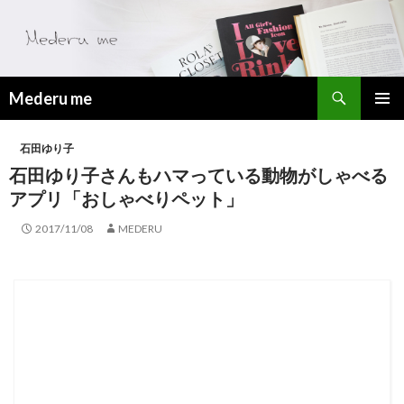
検
Mederu me
索
コ
メ
ン
石田ゆり子
テ
イ
ン
石田ゆり子さんもハマっている動物がしゃべる
ツ
ン
アプリ「おしゃべりペット」
へ
メ
ス
2017/11/08
MEDERU
キ
ニ
ッ
プ
ュ
ー