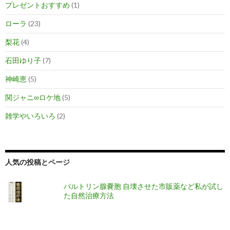
プレゼントおすすめ
(1)
ローラ
(23)
梨花
(4)
石田ゆり子
(7)
神崎恵
(5)
関ジャニ∞ロケ地
(5)
雑学やいろいろ
(2)
人気の投稿とページ
バルトリン腺嚢胞 自壊させた市販薬など私が試し
た自然治療方法