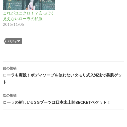
これがユニクロ！？安っぽく
見えないローラの私服
2015/11/06
パジャマ
投
前の投稿
稿
ローラも実践！ボディソープを使わないタモリ式入浴法で美肌ゲッ
ト
ナ
ビ
次の投稿
ローラの新しいUGGブーツは日本未上陸BECKETベケット！
ゲ
ー
シ