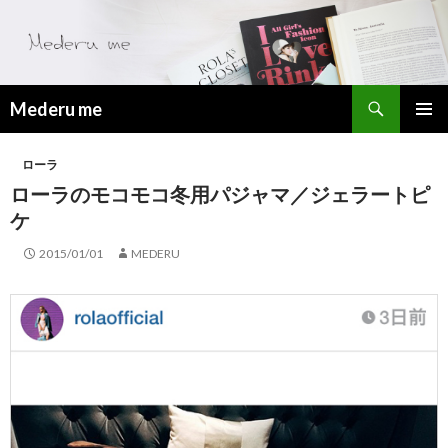
検
Mederu me
索
コ
メ
ン
ローラ
テ
イ
ン
ローラのモコモコ冬用パジャマ／ジェラートピ
ツ
ン
ケ
へ
メ
ス
2015/01/01
MEDERU
キ
ニ
ッ
プ
ュ
ー