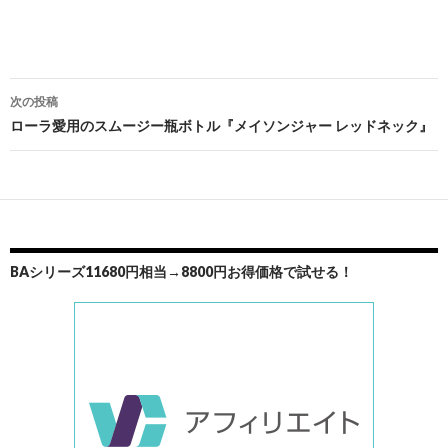
投
次の投稿
稿
ローラ愛用のスムージー瓶ボトル『メイソンジャー レッドネック』
ナ
ビ
ゲ
ー
BAシリーズ11680円相当→8800円お得価格で試せる！
シ
ョ
ン