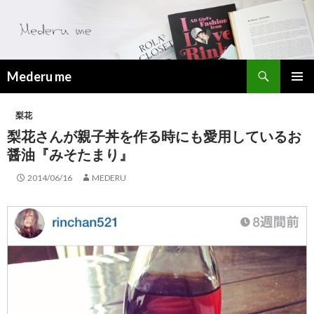
検
Mederu me
索
コ
メ
ン
梨花
テ
イ
ン
梨花さんが親子丼を作る時にも愛用しているお
ツ
ン
醤油『みそたまり』
へ
メ
ス
2014/06/16
MEDERU
キ
ニ
ッ
プ
ュ
ー