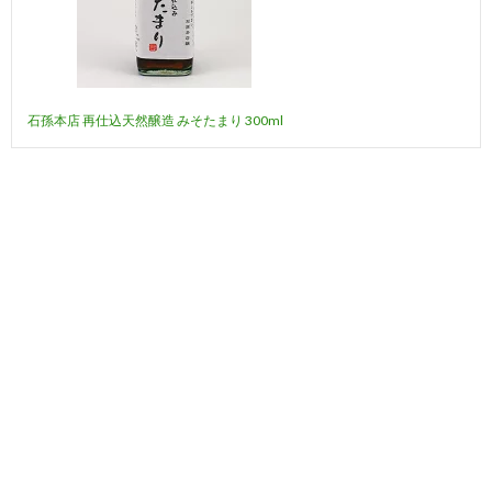
石孫本店 再仕込天然醸造 みそたまり 300ml