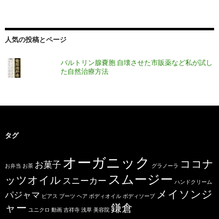
人気の投稿とページ
バルトリン腺嚢胞 自壊させた市販薬など私が試し
た自然治療方法
タグ
オーガニック
ココナ
お菓子
お弁当
お茶
グラノーラ
スムージー
ッツオイル
スニーカー
ハンドクリーム
メイソンジ
パジャマ
ピアス
ブーツ
ヘア
ボディオイル
ボディソープ
ャー
鎌倉
ユニクロ
動画
吉祥寺
浅草
美容院