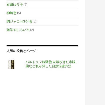
石田ゆり子
(7)
神崎恵
(5)
関ジャニ∞ロケ地
(5)
雑学やいろいろ
(2)
人気の投稿とページ
バルトリン腺嚢胞 自壊させた市販
薬など私が試した自然治療方法