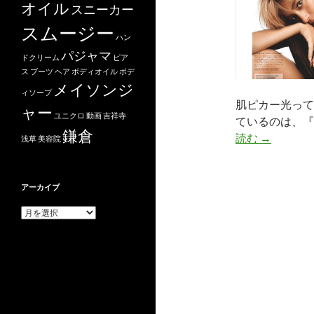
オイル
スニーカー
スムージー
ハン
パジャマ
ドクリーム
ピア
ス
ブーツ
ヘア
ボディオイル
ボデ
メイソンジ
ィソープ
肌ピカー光って
ャー
ユニクロ
動画
吉祥寺
ているのは、『
鎌倉
ロ
読む
→
浅草
美容院
ー
ラ
が
アーカイブ
全
ア
身
ー
カ
ケ
イ
ア
ブ
に
愛
用