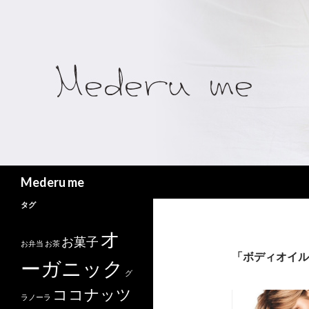
検
Mederu me
索
タグ
オ
お菓子
お弁当
お茶
「ボディオイル
ーガニック
グ
ココナッツ
ラノーラ