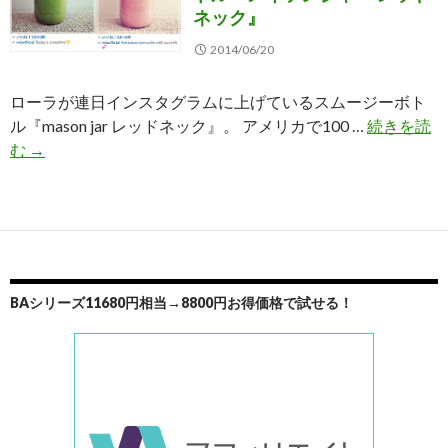
ネック』
ス
花
ト
愛
2014/06/20
ラ
用
イ
の
ローラが連日インスタグラムに上げているスムージーボト
プ
ス
ル『mason jar レッドネック』。 アメリカで100 …
続きを読
や
ム
ロ
む
→
ド
ー
ー
ッ
ジ
ラ
ト
ー
愛
柄
ミ
用
が
キ
の
可
サ
ス
BAシリーズ11680円相当→8800円お得価格で試せる！
愛
ー
ム
い
TESCOM
ー
TM8100
ジ
ー
瓶
ボ