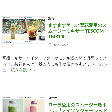
る
ソ
ミ
ン
キ
ジ
サ
梨花
ャ
ー
ますます美しい梨花愛用のス
ー
バ
ムージーミキサー TESCOM
レ
TM8100
イ
ッ
タ
ド
2014/06/24
ミ
ネ
ッ
ッ
高級ミキサーバイタミックスがモデル達の間で流行ってい
ク
ク
る中、梨花さんは一般の人にも手が届きやすい テスコム ジ
ス
に
ま
ュ …
続きを読む
→
で
合
す
料
う
ま
理
ス
す
上
ト
美
手
ロ
ローラ
し
♪
ー
ローラ愛用のスムージー瓶ボ
い
☆
トル『メイソンジャー レッド
梨