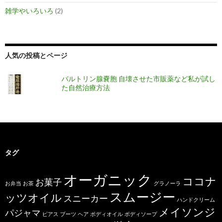
雑学やいろいろ
(2)
人気の投稿とページ
バルトリン腺嚢胞 自壊させた市販薬など私が試し
た自然治療方法
タグ
オーガニック
ココナ
お菓子
お弁当
お茶
グラノーラ
スムージー
ッツオイル
スニーカー
ハンドクリーム
メイソンジ
パジャマ
ピアス
ブーツ
ヘア
ボディオイル
ボディソープ