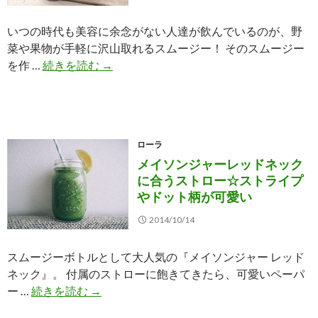
いつの時代も美容に余念がない人達が飲んでいるのが、野
菜や果物が手軽に沢山取れるスムージー！ そのスムージー
神
を作 …
続きを読む
→
崎
恵
さ
ん
ローラ
や
メイソンジャーレッドネック
ロ
に合うストロー☆ストライプ
ー
やドット柄が可愛い
ラ
が
2014/10/14
愛
用
スムージーボトルとして大人気の『メイソンジャー レッド
し
ネック』。 付属のストローに飽きてきたら、可愛いペーパ
て
メ
ー …
続きを読む
→
い
イ