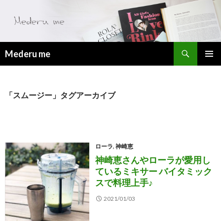
検
Mederu me
索
コ
メ
ン
テ
イ
ン
「スムージー」タグアーカイブ
ツ
ン
へ
メ
ス
キ
ニ
ッ
ローラ
,
神崎恵
プ
ュ
神崎恵さんやローラが愛用し
ているミキサー バイタミック
ー
スで料理上手♪
2021/01/03