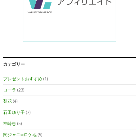
ト
ル
『メ
イ
ソ
ン
ジ
ャ
ー
カテゴリー
レ
ッ
プレゼントおすすめ
(1)
ド
ローラ
(23)
ネ
ッ
梨花
(4)
ク』
石田ゆり子
(7)
神崎恵
(5)
関ジャニ∞ロケ地
(5)